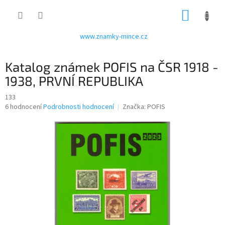
Přejít
NÁKUP
na
obsah
KOŠÍK
www.znamky-mince.cz
Katalog známek POFIS na ČSR 1918 -
1938, PRVNÍ REPUBLIKA
133
Průměrné
6 hodnocení
Podrobnosti hodnocení
Značka:
POFIS
hodnocení
produktu
je
3,2
z
5
hvězdiček.