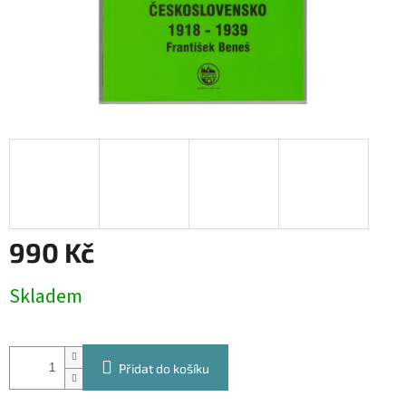
990 Kč
Měrná
Skladem
cena:
Přidat do košíku